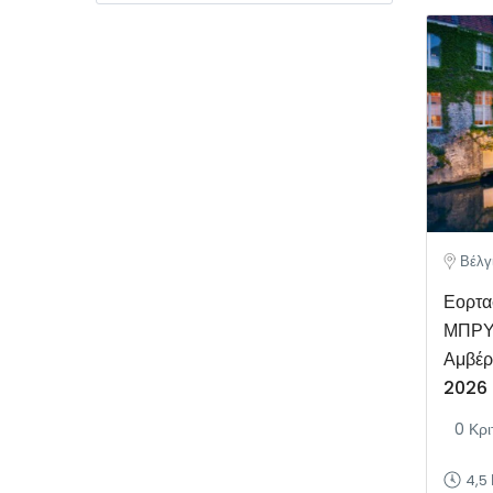
Βέλγ
Εορτα
ΜΠΡΥΖ
Αμβέρ
2026
0 Κρι
4,5