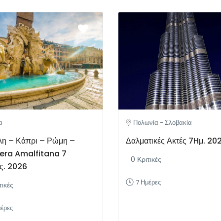
α
Πολωνία - Σλοβακία
η – Κάπρι – Ρώμη –
Δαλματικές Ακτές 7Hμ. 20
era Amalfitana 7
0 Κριτικές
ς. 2026
7 Ημέρες
τικές
μέρες