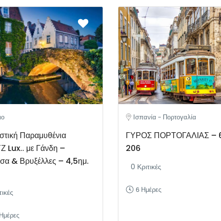
ιο
Ισπανία - Πορτογαλία
στική Παραμυθένια
ΓΥΡΟΣ ΠΟΡΤΟΓΑΛΙΑΣ – 
 Lux.. με Γάνδη –
206
σα & Βρυξέλλες – 4,5ημ.
0 Κριτικές
6 Ημέρες
τικές
 Ημέρες