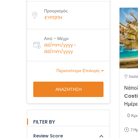
Προορισμός
Από - Μέχρι
dd/mm/yyyy
-
dd/mm/yyyy
Περισσότερα Επιλογές
Ιταλί
Νάπολ
ΑΝΑΖΉΤΗΣΗ
Costi
Ημέρε
0 Κρι
FILTER BY
7 Η
Review Score