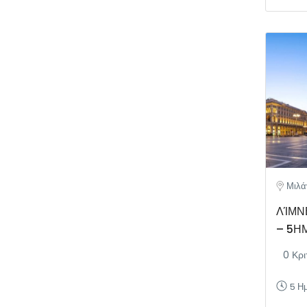
Μιλάν
ΛΊΜΝΕ
– 5ΗΜ
0 Κρι
5 Η