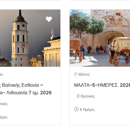
ία
Μάλτα
 Βαλτικής Εσθονία –
ΜΑΛΤΑ-5-ΗΜΕΡΕΣ. 202
ία- Λιθουανία 7 ημ. 2026
0 Κριτικές
τικές
5 Ημέρες
μέρες