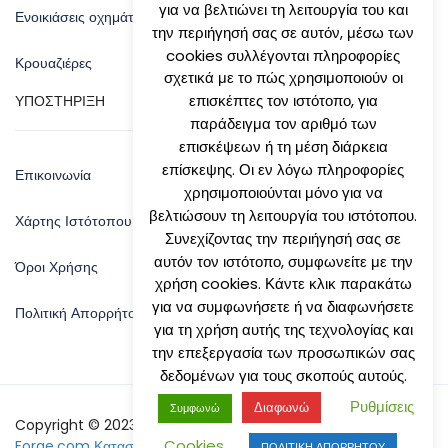
για να βελτιώνει τη λειτουργία του και
Ενοικιάσεις οχημάτων
την περιήγησή σας σε αυτόν, μέσω των
cookies συλλέγονται πληροφορίες
Κρουαζιέρες
σχετικά με το πώς χρησιμοποιούν οι
επισκέπτες τον ιστότοπο, για
ΥΠΟΣΤΗΡΙΞΗ
παράδειγμα τον αριθμό των
επισκέψεων ή τη μέση διάρκεια
επίσκεψης. Οι εν λόγω πληροφορίες
Επικοινωνία
χρησιμοποιούνται μόνο για να
βελτιώσουν τη λειτουργία του ιστότοπου.
Χάρτης Ιστότοπου
Συνεχίζοντας την περιήγησή σας σε
αυτόν τον ιστότοπο, συμφωνείτε με την
Όροι Χρήσης
χρήση cookies. Κάντε κλικ παρακάτω
για να συμφωνήσετε ή να διαφωνήσετε
Πολιτική Απορρήτου
για τη χρήση αυτής της τεχνολογίας και
την επεξεργασία των προσωπικών σας
δεδομένων για τους σκοπούς αυτούς.
Ρυθμίσεις
Διαφωνώ
Συμφωνώ
Copyright © 2023 by Natsis Travel - Designed By:
Site-
Cookies
Forge.com Κατασκευή Ιστοσελίδων
ΠΟΛΙΤΙΚΗ ΑΠΟΡΡΗΤΟΥ