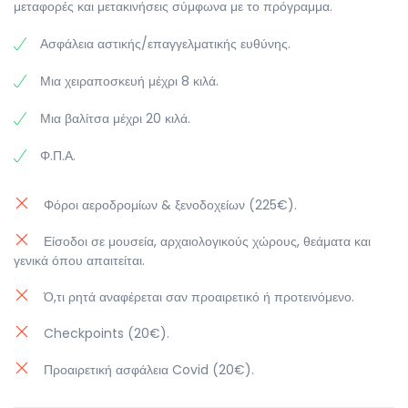
θέατρα όπερας του κόσμου και πήρε το όνομα της από
μεταφορές και μετακινήσεις σύμφωνα με το πρόγραμμα.
την εκκλησία που βρισκόταν στην ίδια θέση, την Αγία
Μαρία della Scala. Χρόνος ελεύθερος μέχρι την ώρα
Ασφάλεια αστικής/επαγγελματικής ευθύνης.
που θα μεταφερθούμε στο αεροδρόμιο του Μιλάνου για
την πτήση της επιστροφής μας στην Αθήνα.
Μια χειραποσκευή μέχρι 8 κιλά.
Μια βαλίτσα μέχρι 20 κιλά.
Φ.Π.Α.
Φόροι αεροδρομίων & ξενοδοχείων (225€).
Είσοδοι σε μουσεία, αρχαιολογικούς χώρους, θεάματα και
γενικά όπου απαιτείται.
Ό,τι ρητά αναφέρεται σαν προαιρετικό ή προτεινόμενο.
Checkpoints (20€).
Προαιρετική ασφάλεια Covid (20€).