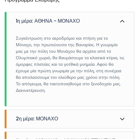
1η μέρα: ΑΘΗΝΑ - ΜΟΝΑΧΟ
Συγκέντρωση στο αεροδρόμιο και πτήση για το
Μόναχο, την πρωτεύουσα της Βαυαρίας. Η γνωριμία
μας με την πόλη του Μονάχου θα αρχίσει από το
Ολυμπιακό χωριό, θα θαυμάσουμε τα κλασικά κτίρια, τις
όμορφες πλατείες και τα γοτθικά μνημεία. Αφού θα
έχουμε μία πρώτη γνωριμία με την πόλη, στη συνέχεια
θα απολαύσουμε τον ελεύθερο μας χρόνο στην πόλη.
Το απόγευμα, θα τακτοποιηθούμε στο ξενοδοχείο μας.
Διανυκτέρευση.
2η μέρα: ΜΟΝΑΧΟ
Πρωινό στο ξενοδοχείο μας και πανοραμική περιήγηση
πόλης. Θα ξεκινήσουμε από την κεντρική πλατεία