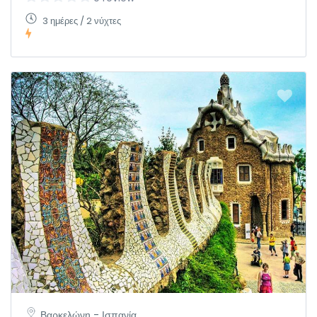
3 ημέρες / 2 νύχτες
Βαρκελώνη - Ισπανία