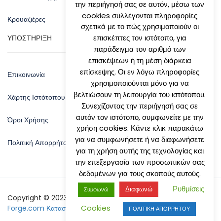
την περιήγησή σας σε αυτόν, μέσω των
cookies συλλέγονται πληροφορίες
Κρουαζιέρες
σχετικά με το πώς χρησιμοποιούν οι
επισκέπτες τον ιστότοπο, για
ΥΠΟΣΤΗΡΙΞΗ
παράδειγμα τον αριθμό των
επισκέψεων ή τη μέση διάρκεια
επίσκεψης. Οι εν λόγω πληροφορίες
Επικοινωνία
χρησιμοποιούνται μόνο για να
βελτιώσουν τη λειτουργία του ιστότοπου.
Χάρτης Ιστότοπου
Συνεχίζοντας την περιήγησή σας σε
αυτόν τον ιστότοπο, συμφωνείτε με την
Όροι Χρήσης
χρήση cookies. Κάντε κλικ παρακάτω
για να συμφωνήσετε ή να διαφωνήσετε
Πολιτική Απορρήτου
για τη χρήση αυτής της τεχνολογίας και
την επεξεργασία των προσωπικών σας
δεδομένων για τους σκοπούς αυτούς.
Ρυθμίσεις
Διαφωνώ
Συμφωνώ
Copyright © 2023 by Natsis Travel - Designed By:
Site-
Cookies
Forge.com Κατασκευή Ιστοσελίδων
ΠΟΛΙΤΙΚΗ ΑΠΟΡΡΗΤΟΥ