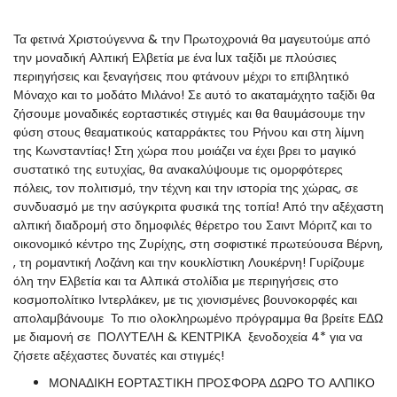
Τα φετινά Χριστούγεννα & την Πρωτοχρονιά θα μαγευτούμε από
την μοναδική Αλπική Ελβετία με ένα lux ταξίδι με πλούσιες
περιηγήσεις και ξεναγήσεις που φτάνουν μέχρι το επιβλητικό
Μόναχο και το μοδάτο Μιλάνο! Σε αυτό το ακαταμάχητο ταξίδι θα
ζήσουμε μοναδικές εορταστικές στιγμές και θα θαυμάσουμε την
φύση στους θεαματικούς καταρράκτες του Ρήνου και στη λίμνη
της Κωνσταντίας! Στη χώρα που μοιάζει να έχει βρει το μαγικό
συστατικό της ευτυχίας, θα ανακαλύψουμε τις ομορφότερες
πόλεις, τον πολιτισμό, την τέχνη και την ιστορία της χώρας, σε
συνδυασμό με την ασύγκριτα φυσικά της τοπία! Από την αξέχαστη
αλπική διαδρομή στο δημοφιλές θέρετρο του Σαιντ Μόριτζ και το
οικονομικό κέντρο της Ζυρίχης, στη σοφιστικέ πρωτεύουσα Βέρνη,
, τη ρομαντική Λοζάνη και την κουκλίστικη Λουκέρνη! Γυρίζουμε
όλη την Ελβετία και τα Αλπικά στολίδια με περιηγήσεις στο
κοσμοπολίτικο Ιντερλάκεν, με τις χιονισμένες βουνοκορφές και
απολαμβάνουμε Το πιο ολοκληρωμένο πρόγραμμα θα βρείτε ΕΔΩ
με διαμονή σε ΠΟΛΥΤΕΛΗ & ΚΕΝΤΡΙΚΑ ξενοδοχεία 4* για να
ζήσετε αξέχαστες δυνατές και στιγμές!
ΜΟΝΑΔΙΚΗ EΟΡΤΑΣΤΙΚΗ ΠΡΟΣΦΟΡΑ ΔΩΡΟ ΤΟ ΑΛΠΙΚΟ