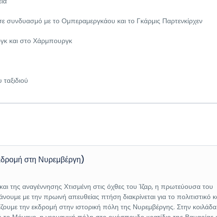
εία
ε συνδυασμό με το Ομπεραμεργκάου και το Γκάρμις Παρτενκίρχεν
ργκ και στο Χάρμπουργκ
 ταξιδιού
κδρομή στη Νυρεμβέργη)
αι της αναγέννησης Χτισμένη στις όχθες του Ίζαρ, η πρωτεύουσα του
ουμε με την πρωινή απευθείας πτήση διακρίνεται για το πολιτιστικό κ
ζουμε την εκδρομή στην ιστορική πόλη της Νυρεμβέργης. Στην κοιλάδα