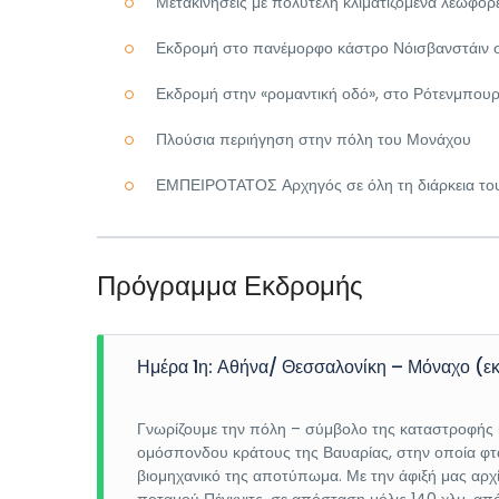
Μετακινήσεις με πολυτελή κλιματιζόμενα λεωφορ
Εκδρομή στο πανέμορφο κάστρο Νόισβανστάιν σ
Εκδρομή στην «ρομαντική οδό», στο Ρότενμπου
Πλούσια περιήγηση στην πόλη του Μονάχου
ΕΜΠΕΙΡΟΤΑΤΟΣ Αρχηγός σε όλη τη διάρκεια του
Πρόγραμμα Εκδρομής
Ημέρα 1η: Αθήνα/ Θεσσαλονίκη – Μόναχο (ε
Γνωρίζουμε την πόλη – σύμβολο της καταστροφής κ
ομόσπονδου κράτους της Βαυαρίας, στην οποία φτάν
βιομηχανικό της αποτύπωμα. Με την άφιξή μας αρχί