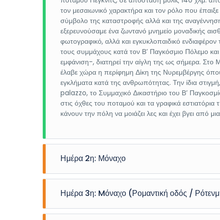
ποταμού Πέγκνιτς, σε απόσταση μόλις 140 χλμ. απ
τον μεσαιωνικό χαρακτήρα και τον ρόλο που έπαιξε
σύμβολο της καταστροφής αλλά και της αναγέννησης
εξερευνούσαμε ένα ζωντανό μνημείο μοναδικής αισθ
φωτογραφικό, αλλά και εγκυκλοπαιδικό ενδιαφέρο
τους συμμάχους κατά τον Β’ Παγκόσμιο Πόλεμο και
εμφάνιση-, διατηρεί την αίγλη της ως σήμερα. Στο
έλαβε χώρα η περίφημη Δίκη της Νυρεμβέργης όπου
εγκλήματα κατά της ανθρωπότητας. Την ίδια στιγμή
palazzo, το Συμμαχικό Δικαστήριο του Β’ Παγκοσμίο
στις όχθες του ποταμού και τα γραφικά εστιατόρια
κάνουν την πόλη να μοιάζει λες και έχει βγει από 
Ημέρα 2η: Μόναχο
Μπαρόκ ξενάγηση και μπύρα στη χριστουγεννιάτικη
ιστορικό κέντρο του Μονάχου. Από τις χριστουγεννιά
Ημέρα 3η: Mόναχο (Ρομαντική οδός / Ρότεν
θα συμβαίνει στην Μάριενπλατς, την όμορφη πλατεί
Νέο και το Παλιό Δημαρχείο, καθώς και με την εκκλη
Γερμανικός ρομαντισμός για πάντα! Καταπράσινα λι
κομβικό σημείο στο οποίο συναντώνται όλοι οι σημ