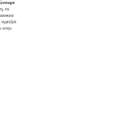
ιώνουμε
η, το
μανικού
 πρέτζελ
ι στην