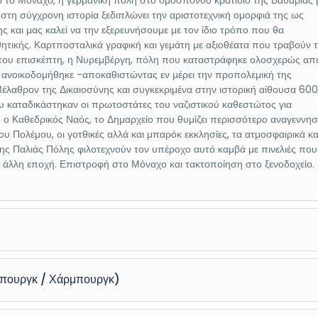
ό το Μόναχο, η γερμανική πόλη στο ομόσπονδο κρατίδιο της Βαυαρίας 
 στη σύγχρονη ιστορία ξεδιπλώνει την αριστοτεχνική ομορφιά της ως
 και μας καλεί να την εξερευνήσουμε με τον ίδιο τρόπο που θα
ητικής. Καρτποσταλικά γραφική και γεμάτη με αξιοθέατα που τραβούν 
ν του επισκέπτη, η Νυρεμβέργη, πόλη που καταστράφηκε ολοσχερώς απ
 ανοικοδομήθηκε -αποκαθιστώντας εν μέρει την προπολεμική της
 Μέλαθρον της Δικαιοσύνης και συγκεκριμένα στην ιστορική αίθουσα 600
 καταδικάστηκαν οι πρωτοστάτες του ναζιστικού καθεστώτος για
, ο Καθεδρικός Ναός, το Δημαρχείο που θυμίζει περισσότερο αναγεννησ
υ Πολέμου, οι γοτθικές αλλά και μπαρόκ εκκλησίες, τα ατμοσφαιρικά κ
 της Παλιάς Πόλης φιλοτεχνούν τον υπέροχο αυτό καμβά με πινελιές που
μια άλλη εποχή. Επιστροφή στο Μόναχο και τακτοποίηση στο ξενοδοχείο.
 Μάριενπλατς Πρωινή εξόρμηση για περιήγηση και αστική φλανερί στο
τικες αγορές, ως τους εορτασμούς για τη νίκη της Μπάγιερν, όλο και κά
μπουργκ / Χάρμπουργκ)
α στην οποία χτυπάει ο παλμός της καρδιάς της πόλης. Στολισμένη με 
σία του Αγίου Πέτρου, η ιστορική πλατεία που ιδρύθηκε το 1158 είναι το
βάδια, άγρια ποτάμια, ρομαντικά κάστρα, πανέμορφα γραφικά χωριά και
αντικοί δρόμοι της πόλης. Την ώρα που ένας μοναδικός, διάχυτος ήχος