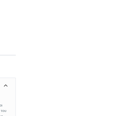
αι
 του