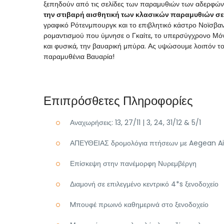
ξεπηδούν από τις σελίδες των παραμυθιών των αδερφών
την στιβαρή αισθητική των κλασικών παραμυθιών σε
γραφικό Ρότενμπουργκ και το επιβλητικό κάστρο Νοϊσβ
ρομαντισμού που ύμνησε ο Γκαίτε, το υπερσύγχρονο Μόναχ
και φυσικά, την βαυαρική μπύρα. Ας υψώσουμε λοιπόν το
παραμυθένια Βαυαρία!
Επιπρόσθετες Πληροφορίες
Αναχωρήσεις: 13, 27/11 | 3, 24, 31/12 & 5/1
ΑΠΕΥΘΕΙΑΣ δρομολόγια πτήσεων με Aegean Air
Επίσκεψη στην πανέμορφη Νυρεμβέργη
Διαμονή σε επιλεγμένο κεντρικό 4*s ξενοδοχείο
Mπουφέ πρωινό καθημερινά στο ξενοδοχείο