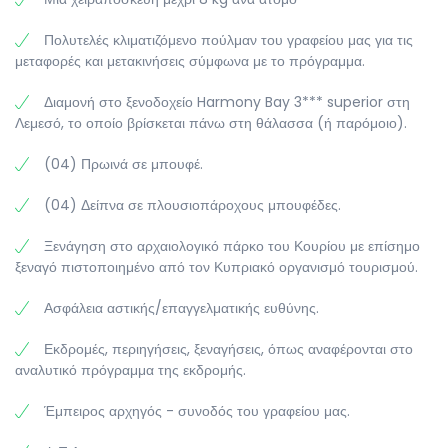
επισκεφτούμε, την έπαυλη του Διονύσιου με τα
Πολυτελές κλιματιζόμενο πούλμαν του γραφείου μας για τις
μοναδικά σε ομορφιά ψηφιδωτά. Θα καταλήξουμε στο
μεταφορές και μετακινήσεις σύμφωνα με το πρόγραμμα.
πανέμορφο λιμάνι της Πάφου με το υπέροχο φρούριο
της. Χρόνος ελεύθερος. Αργά το απόγευμα επιστροφή
Διαμονή στο ξενοδοχείο Harmony Bay 3*** superior στη
στο ξενοδοχείο. Δείπνο. Διανυκτέρευση.
Λεμεσό, το οποίο βρίσκεται πάνω στη θάλασσα (ή παρόμοιο).
(04) Πρωινά σε μπουφέ.
(04) Δείπνα σε πλουσιοπάροχους μπουφέδες.
Ξενάγηση στο αρχαιολογικό πάρκο του Κουρίου με επίσημο
ξεναγό πιστοποιημένο από τον Κυπριακό οργανισμό τουρισμού.
Ασφάλεια αστικής/επαγγελματικής ευθύνης.
Εκδρομές, περιηγήσεις, ξεναγήσεις, όπως αναφέρονται στο
αναλυτικό πρόγραμμα της εκδρομής.
Έμπειρος αρχηγός - συνοδός του γραφείου μας.