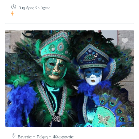
3 ημέρες 2 νύχτες
Βενετία - Ρώμη - Φλωρεντία