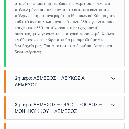
στο νότιο σημείο της καρδιάς της Λεμεσού, δίπλα στο
παλιό λιμάνι και πολύ κοντά στο ιστορικό κέντρο της
πόλης, με σημείο αναφοράς το Μεσαιωνικό Κάστρο, την
καθιστά αναμφίβολα μοναδικό πόλο έλξης για ντόπιους
και ξένους αλλά ταυτόχρονα και ένα ξεχωριστό
οικιστικό, ψυχαγωγικό και εμπορικό προορισμό. Χρόνος
ελεύθερος ως την ώρα που θα μεταφερθούμε στο
ξενοδοχείο μας. Τακτοποίηση στα δωμάτια. Δείπνο και
διανυκτέρευση.
2η μέρα: ΛΕΜΕΣΟΣ – ΛΕΥΚΩΣΙΑ –
ΛΕΜΕΣΟΣ
Μετά το πρόγευμα θα αναχωρήσουμε για την
πρωτεύουσα της Κύπρου την Λευκωσία. Πρώτος μας
3η μέρα: ΛΕΜΕΣΟΣ – ΟΡΟΣ ΤΡΟΟΔΟΣ –
σταθμός ο Τύμβος της Μακεδονίτισσας Στρατιωτικό
ΜΟΝΗ ΚΥΚΚΟΥ – ΛΕΜΕΣΟΣ
κοιμητήριο και ηρώο κοντά στο μοναστήρι της
Μακεδονίτισσας. Εδώ βρίσκονται θαμμένοι αξιωματικοί
Μετά το πρόγευμα αναχώρηση για να ξεναγηθούμε στα
και οπλίτες, που έπεσαν υπερασπιζόμενοι την Κύπρο
ορεινά καταπράσινα θέρετρα της Κύπρου. Θα