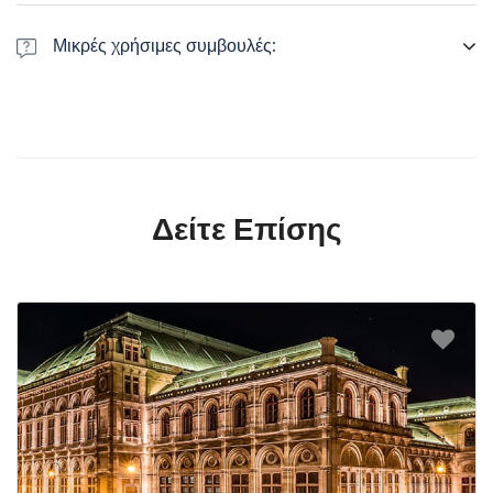
Μικρές χρήσιμες συμβουλές:
• Οι περισσότερες πόλεις που θα επισκεφτούμε είναι γεμάτες
πλακόστρωτους δρόμους γι’ αυτό να φοράτε άνετα παπούτσια για
περπάτημα. • Η καλύτερη εποχή να επισκεφτείς τις Βαλτικές χώρες
είναι την άνοιξη και το καλοκαίρι • Ο καιρός έχεις συχνά
διακυμάνσεις κατά τη διάρκεια της ημέρας γι’ αυτό να έχετε μαζί
σας μια ομπρέλα και μια ζακέτα • Γενικά οι τιμές στις Βαλτικές
Δείτε Επίσης
χώρες είναι αρκετά προσιτές. • Το νόμισμα που χρησιμοποιείται
στις Βαλτικές χώρες είναι το Ευρώ.