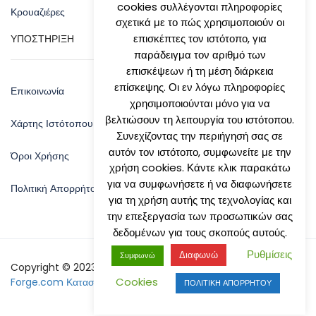
cookies συλλέγονται πληροφορίες
Κρουαζιέρες
σχετικά με το πώς χρησιμοποιούν οι
επισκέπτες τον ιστότοπο, για
ΥΠΟΣΤΗΡΙΞΗ
παράδειγμα τον αριθμό των
επισκέψεων ή τη μέση διάρκεια
επίσκεψης. Οι εν λόγω πληροφορίες
Επικοινωνία
χρησιμοποιούνται μόνο για να
βελτιώσουν τη λειτουργία του ιστότοπου.
Χάρτης Ιστότοπου
Συνεχίζοντας την περιήγησή σας σε
αυτόν τον ιστότοπο, συμφωνείτε με την
Όροι Χρήσης
χρήση cookies. Κάντε κλικ παρακάτω
για να συμφωνήσετε ή να διαφωνήσετε
Πολιτική Απορρήτου
για τη χρήση αυτής της τεχνολογίας και
την επεξεργασία των προσωπικών σας
δεδομένων για τους σκοπούς αυτούς.
Ρυθμίσεις
Διαφωνώ
Συμφωνώ
Copyright © 2023 by Natsis Travel - Designed By:
Site-
Cookies
Forge.com Κατασκευή Ιστοσελίδων
ΠΟΛΙΤΙΚΗ ΑΠΟΡΡΗΤΟΥ