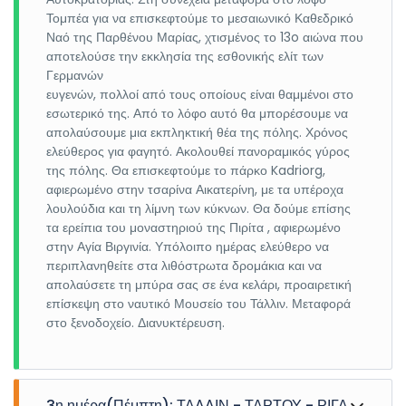
Τομπέα για να επισκεφτούμε το μεσαιωνικό Καθεδρικό
Ναό της Παρθένου Μαρίας, χτισμένος το 13o αιώνα που
αποτελούσε την εκκλησία της εσθονικής ελίτ των
Γερμανών
ευγενών, πολλοί από τους οποίους είναι θαμμένοι στο
εσωτερικό της. Από το λόφο αυτό θα μπορέσουμε να
απολαύσουμε μια εκπληκτική θέα της πόλης. Χρόνος
ελεύθερος για φαγητό. Ακολουθεί πανοραμικός γύρος
της πόλης. Θα επισκεφτούμε το πάρκο Kadriorg,
αφιερωμένο στην τσαρίνα Αικατερίνη, με τα υπέροχα
λουλούδια και τη λίμνη των κύκνων. Θα δούμε επίσης
τα ερείπια του μοναστηριού της Πιρίτα , αφιερωμένο
στην Αγία Βιργινία. Υπόλοιπο ημέρας ελεύθερο να
περιπλανηθείτε στα λιθόστρωτα δρομάκια και να
απολαύσετε τη μπύρα σας σε ένα κελάρι, προαιρετική
επίσκεψη στο ναυτικό Μουσείο του Τάλλιν. Μεταφορά
στο ξενοδοχείο. Διανυκτέρευση.
3η ημέρα(Πέμπτη): ΤΑΛΛΙΝ - ΤΑΡΤΟΥ - ΡΙΓΑ