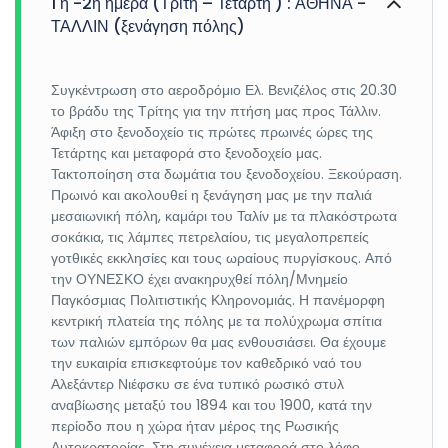
1 η -2η ημέρα (Τρίτη – Τετάρτη ) : ΑΘΗΝΑ -
ΤΑΛΛΙΝ (ξενάγηση πόλης)
Συγκέντρωση στο αεροδρόμιο Ελ. Βενιζέλος στις 20.30
το βράδυ της Τρίτης για την πτήση μας προς Τάλλιν.
Άφιξη στο ξενοδοχείο τις πρώτες πρωινές ώρες της
Τετάρτης και μεταφορά στο ξενοδοχείο μας.
Τακτοποίηση στα δωμάτια του ξενοδοχείου. Ξεκούραση.
Πρωινό και ακολουθεί η ξενάγηση μας με την παλιά
μεσαιωνική πόλη, καμάρι του Ταλίν με τα πλακόστρωτα
σοκάκια, τις λάμπες πετρελαίου, τις μεγαλοπρεπείς
γοτθικές εκκλησίες και τους ωραίους πυργίσκους. Από
την ΟΥΝΕΣΚΟ έχει ανακηρυχθεί πόλη/Μνημείο
Παγκόσμιας Πολιτιστικής Κληρονομιάς. Η πανέμορφη
κεντρική πλατεία της πόλης με τα πολύχρωμα σπίτια
των παλιών εμπόρων θα μας ενθουσιάσει. Θα έχουμε
την ευκαιρία επισκεφτούμε τον καθεδρικό ναό του
Αλεξάντερ Νιέφσκυ σε ένα τυπικό ρωσικό στυλ
αναβίωσης μεταξύ του 1894 και του 1900, κατά την
περίοδο που η χώρα ήταν μέρος της Ρωσικής
Αυτοκρατορίας. Στη συνέχεια μεταφορά στο λόφο