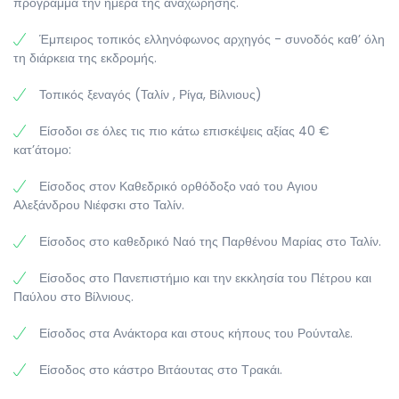
πρόγραμμα την ημέρα της αναχώρησης.
αντικατοπτρίζουν την ιστορία της περιοχής, από τον 11ο
αιώνα . Επιστροφή στη Ρίγα. Προαιρετική κρουαζιέρα
Έμπειρος τοπικός ελληνόφωνος αρχηγός - συνοδός καθ’ όλη
στο ποταμό Daugava. Διανυκτέρευση.
τη διάρκεια της εκδρομής.
Τοπικός ξεναγός (Ταλίν , Ρίγα, Βίλνιους)
Είσοδοι σε όλες τις πιο κάτω επισκέψεις αξίας 40 €
κατ’άτομο:
Είσοδος στον Καθεδρικό ορθόδοξο ναό του Αγιου
Αλεξάνδρου Νιέφσκι στο Ταλίν.
Είσοδος στο καθεδρικό Ναό της Παρθένου Μαρίας στο Ταλίν.
Είσοδος στο Πανεπιστήμιο και την εκκλησία του Πέτρου και
Παύλου στο Βίλνιους.
Είσοδος στα Ανάκτορα και στους κήπους του Ρούνταλε.
Είσοδος στο κάστρο Βιτάουτας στο Τρακάι.