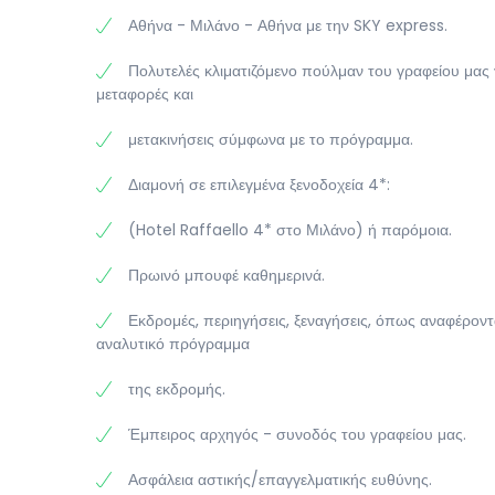
και στο ξενοδοχείο μας. Διανυκτέρευση.
της επιστροφής.
Αθήνα - Μιλάνο - Αθήνα με την SKY express.
Πολυτελές κλιματιζόμενο πούλμαν του γραφείου μας γ
μεταφορές και
μετακινήσεις σύμφωνα με το πρόγραμμα.
Διαμονή σε επιλεγμένα ξενοδοχεία 4*:
(Hotel Raffaello 4* στο Μιλάνο) ή παρόμοια.
Πρωινό μπουφέ καθημερινά.
Εκδρομές, περιηγήσεις, ξεναγήσεις, όπως αναφέροντ
αναλυτικό πρόγραμμα
της εκδρομής.
Έμπειρος αρχηγός - συνοδός του γραφείου μας.
Ασφάλεια αστικής/επαγγελματικής ευθύνης.