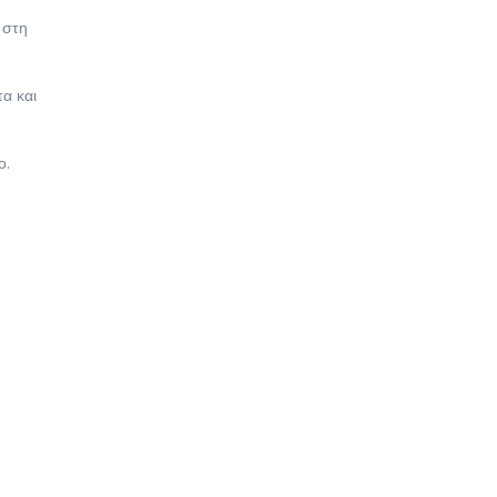
 στη
α και
ο.