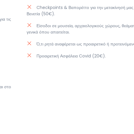
Checkpoints & Βαπορέττο για την μετακίνησή μας
Βενετία (50€).
ια τις
Είσοδοι σε μουσεία, αρχαιολογικούς χώρους, θεάματ
γενικά όπου απαιτείται.
Ό,τι ρητά αναφέρεται ως προαιρετικό ή προτεινόμεν
Προαιρετική Ασφάλεια Covid (20€).
αι στο