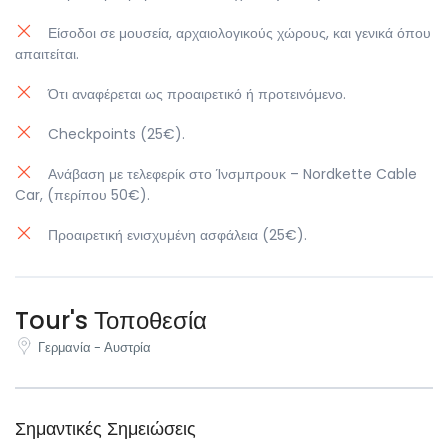
μελωδίες κάθε ώρα. Ελεύθερος χρόνος για να
Διανυκτέρευση.
εξερευνήσετε την πόλη με τον δικό σας ρυθμό: ίσως
Είσοδοι σε μουσεία, αρχαιολογικούς χώρους, και γενικά όπου
θελήσετε να
απαιτείται.
απολαύσετε έναν καφέ με αυθεντικό Sachertorte, να
επισκεφθείτε κάποιο από τα πολυάριθμα μουσεία ή
Ότι αναφέρεται ως προαιρετικό ή προτεινόμενο.
απλώς να
περιπλανηθείτε στα στενά της παλιάς πόλης
Checkpoints (25€).
απολαμβάνοντας την αυθεντική ατμόσφαιρα.
Επιστροφή στο
Ανάβαση με τελεφερίκ στο Ίνσμπρουκ – Nordkette Cable
ξενοδοχείο. Διανυκτέρευση.
Car, (περίπου 50€).
Προαιρετική ενισχυμένη ασφάλεια (25€).
Tour's Τοποθεσία
Γερμανία - Αυστρία
Σημαντικές Σημειώσεις