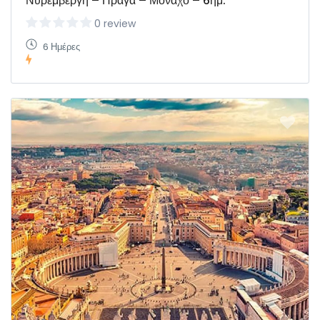
Νυρεμβέργη – Πράγα – Μόναχο – 6ημ.
0 review
6 Ημέρες