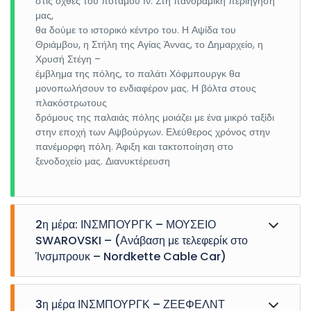
στις όχθες του ποταμού Ιν. Στη πανοραμική περιήγησή
μας,
θα δούμε το ιστορικό κέντρο του. Η Αψίδα του
Θριάμβου, η Στήλη της Αγίας Άννας, το Δημαρχείο, η
Χρυσή Στέγη –
έμβλημα της πόλης, το παλάτι Χόφμπουργκ θα
μονοπωλήσουν το ενδιαφέρον μας. Η βόλτα στους
πλακόστρωτους
δρόμους της παλαιάς πόλης μοιάζει με ένα μικρό ταξίδι
στην εποχή των Αψβούργων. Ελεύθερος χρόνος στην
πανέμορφη πόλη. Άφιξη και τακτοποίηση στο
ξενοδοχείο μας. Διανυκτέρευση
2η μέρα: ΙΝΣΜΠΟΥΡΓΚ – ΜΟΥΣΕΙΟ
SWAROVSKI – (Ανάβαση με τελεφερίκ στο
Ίνσμπρουκ – Nordkette Cable Car)
Πρωινό στο ξενοδοχείο. Στην πανοραμική περιήγηση
3η μέρα ΙΝΣΜΠΟΥΡΓΚ – ΖΕΕΦΕΛΝΤ
στην ωραιότερη ¨μικρή¨ πόλη της Αυστρίας. Θα δούμε