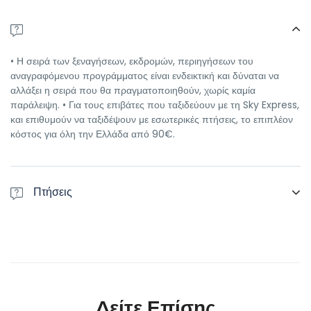
• Η σειρά των ξεναγήσεων, εκδρομών, περιηγήσεων του
αναγραφόμενου προγράμματος είναι ενδεικτική και δύναται να
αλλάξει η σειρά που θα πραγματοποιηθούν, χωρίς καμία
παράλειψη. • Για τους επιβάτες που ταξιδεύουν με τη Sky Express,
και επιθυμούν να ταξιδέψουν με εσωτερικές πτήσεις, το επιπλέον
κόστος για όλη την Ελλάδα από 90€.
Πτήσεις
Αναχώρηση: GQ 870 Αθήνα – Μόναχο 10.20 - 11.55 Επιστροφή:
GQ 871 Μόναχο – Αθήνα 12.55 - 16:30
Δείτε Επίσης