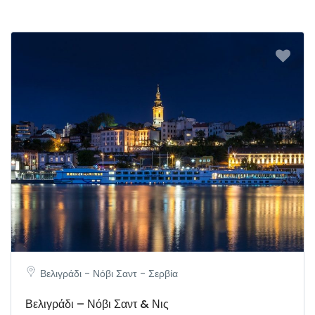
Βελιγράδι - Νόβι Σαντ - Σερβία
Βελιγράδι – Νόβι Σαντ & Νις