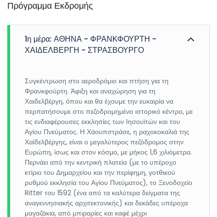
Πρόγραμμα Εκδρομής
1η μέρα: ΑΘΗΝΑ - ΦΡΑΝΚΦΟΥΡΤΗ -
ΧΑΙΔΕΛΒΕΡΓΗ - ΣΤΡΑΣΒΟΥΡΓΟ
Συγκέντρωση στο αεροδρόμιο και πτήση για τη
Φρανκφούρτη. Άφιξη και αναχώρηση για τη
Χαιδελβέργη, όπου και θα έχουμε την ευκαιρία να
περπατήσουμε στο πεζοδρομημένο ιστορικό κέντρο, με
τις ενδιαφέρουσες εκκλησίες των Ιησουϊτών και του
Αγίου Πνεύματος. Η Χάουπστράσε, η ραχοκοκαλιά της
Χαϊδελβέργης, είναι ο μεγαλύτερος πεζόδρομος στην
Ευρώπη, ίσως και στον κόσμο, με μήκος 1,6 χιλιόμετρα.
Περνάει από την κεντρική πλατεία (με το υπέροχο
κτίριο του Δημαρχείου και την περίφημη, γοτθικού
ρυθμού εκκλησία του Αγίου Πνεύματος), το Ξενοδοχείο
Ritter του 1592 (ένα από τα καλύτερα δείγματα της
αναγεννησιακής αρχιτεκτονικής) και δεκάδες υπέροχα
μαγαζάκια, από μπιραρίες και καφέ μέχρι