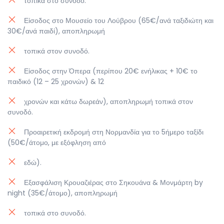
τοπικά στο συνοδό.
Είσοδος στο Μουσείο του Λούβρου (65€/ανά ταξιδιώτη και
30€/ανά παιδί), αποπληρωμή
τοπικά στον συνοδό.
Είσοδος στην Όπερα (περίπου 20€ ενήλικας + 10€ το
παιδικό (12 – 25 χρονών) & 12
χρονών και κάτω δωρεάν), αποπληρωμή τοπικά στον
συνοδό.
Προαιρετική εκδρομή στη Νορμανδία για το 5ήμερο ταξίδι
(50€/άτομο, με εξόφληση από
εδώ).
Εξασφάλιση Κρουαζιέρας στο Σηκουάνα & Μονμάρτη by
night (35€/άτομο), αποπληρωμή
τοπικά στο συνοδό.