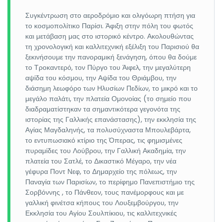
Συγκέντρωση στο αεροδρόμιο και ολιγόωρη πτήση για
το κοσμοπολίτικο Παρίσι. Άφιξη στην πόλη του φωτός
και μετάβαση μας στο ιστορικό κέντρο. Ακολουθώντας
τη χρονολογική και καλλιτεχνική εξέλιξη του Παρισιού θα
ξεκινήσουμε την πανοραμική ξενάγηση, όπου θα δούμε
το Τροκαντερό, τον Πύργο του Άιφελ, την μεγαλύτερη
αψίδα του κόσμου, την Αψίδα του Θριάμβου, την
διάσημη λεωφόρο των Ηλυσίων Πεδίων, το μικρό και το
μεγάλο παλάτι, την πλατεία Ομονοίας (το σημείο που
διαδραματίστηκαν τα σημαντικότερα γεγονότα της
ιστορίας της Γαλλικής επανάστασης), την εκκλησία της
Αγίας Μαγδαληνής, τα πολυσύχναστα Μπουλεβάρτα,
το εντυπωσιακό κτίριο της Όπερας, τις φημισμένες
πυραμίδες του Λούβρου, την Γαλλική Ακαδημία, την
πλατεία του Σατλέ, το Δικαστικό Μέγαρο, την νέα
γέφυρα Ποντ Νεφ, το Δημαρχείο της πόλεως, την
Παναγία των Παρισίων, το περίφημο Πανεπιστήμιο της
Σορβόννης , το Πάνθεον, τους πανέμορφους και με
γαλλική φινέτσα κήπους του Λουξεμβούργου, την
Εκκλησία του Αγίου Σουλπίκιου, τις καλλιτεχνικές