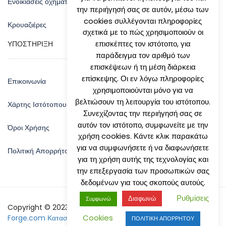
Ενοικιάσεις οχημάτων
την περιήγησή σας σε αυτόν, μέσω των
cookies συλλέγονται πληροφορίες
Κρουαζιέρες
σχετικά με το πώς χρησιμοποιούν οι
επισκέπτες τον ιστότοπο, για
ΥΠΟΣΤΗΡΙΞΗ
παράδειγμα τον αριθμό των
επισκέψεων ή τη μέση διάρκεια
επίσκεψης. Οι εν λόγω πληροφορίες
Επικοινωνία
χρησιμοποιούνται μόνο για να
βελτιώσουν τη λειτουργία του ιστότοπου.
Χάρτης Ιστότοπου
Συνεχίζοντας την περιήγησή σας σε
αυτόν τον ιστότοπο, συμφωνείτε με την
Όροι Χρήσης
χρήση cookies. Κάντε κλικ παρακάτω
για να συμφωνήσετε ή να διαφωνήσετε
Πολιτική Απορρήτου
για τη χρήση αυτής της τεχνολογίας και
την επεξεργασία των προσωπικών σας
δεδομένων για τους σκοπούς αυτούς.
Ρυθμίσεις
Διαφωνώ
Συμφωνώ
Copyright © 2023 by Natsis Travel - Designed By:
Site-
Cookies
Forge.com Κατασκευή Ιστοσελίδων
ΠΟΛΙΤΙΚΗ ΑΠΟΡΡΗΤΟΥ