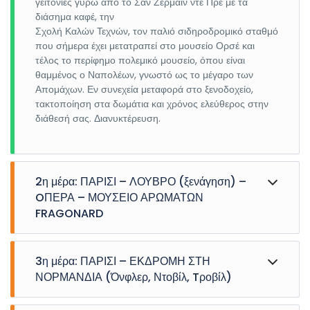
γειτονιές γύρω από το Σαν Ζερμαίν ντε Πρε με τα
διάσημα καφέ, την
Σχολή Καλών Τεχνών, τον παλιό σιδηροδρομικό σταθμό
που σήμερα έχει μετατραπεί στο μουσείο Ορσέ και
τέλος το περίφημο πολεμικό μουσείο, όπου είναι
θαμμένος ο Ναπολέων, γνωστό ως το μέγαρο των
Απομάχων. Εν συνεχεία μεταφορά στο ξενοδοχείο,
τακτοποίηση στα δωμάτια και χρόνος ελεύθερος στην
διάθεσή σας. Διανυκτέρευση.
2η μέρα: ΠΑΡΙΣΙ – ΛΟΥΒΡΟ (ξενάγηση) –
OΠΕΡΑ – ΜΟΥΣΕΙΟ ΑΡΩΜΑΤΩΝ
FRAGONARD
Πρωινό και αναχώρηση για ξενάγηση στο μουσείο του
3η μέρα: ΠΑΡΙΣΙ – ΕΚΔΡΟΜΗ ΣΤΗ
Λούβρου, όπου θα δούμε την Τζοκόντα, την Αφροδίτη
της Μήλου, την Νίκη της Σαμοθράκης, όπως επίσης την
ΝΟΡΜΑΝΔΙΑ (Όνφλερ, Ντοβίλ, Tροβίλ)
ελληνική, την ρωμαϊκή, και ένα μέρος της αιγυπτιακής
πτέρυγας. Επίσης θα θαυμάσουμε τους μοναδικούς