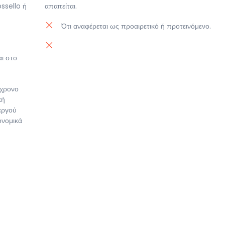
ssello ή
απαιτείται.
Ότι αναφέρεται ως προαιρετικό ή προτεινόμενο.
αι στο
γχρονο
κή
νεργού
ονομικά