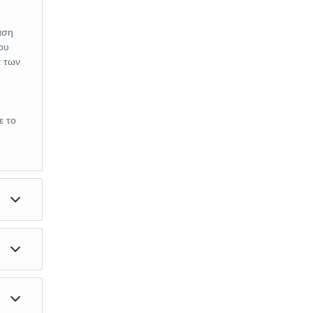
αση
ου
α των
ε το
της
λη.
ν