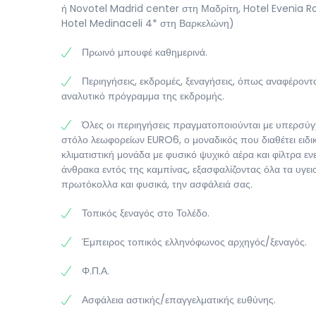
ή Novotel Madrid center στη Μαδρίτη, Hotel Evenia Ro
Hotel Medinaceli 4* στη Βαρκελώνη)
Πρωινό μπουφέ καθημερινά.
Περιηγήσεις, εκδρομές, ξεναγήσεις, όπως αναφέροντ
αναλυτικό πρόγραμμα της εκδρομής.
Όλες οι περιηγήσεις πραγματοποιούνται με υπερσύ
στόλο λεωφορείων EURO6, ο μοναδικός που διαθέτει ειδι
κλιματιστική μονάδα με φυσικό ψυχικό αέρα και φίλτρα ε
άνθρακα εντός της καμπίνας, εξασφαλίζοντας όλα τα υγει
πρωτόκολλα και φυσικά, την ασφάλειά σας.
Τοπικός ξεναγός στο Τολέδο.
Έμπειρος τοπικός ελληνόφωνος αρχηγός/ξεναγός.
Φ.Π.Α.
Ασφάλεια αστικής/επαγγελματικής ευθύνης.