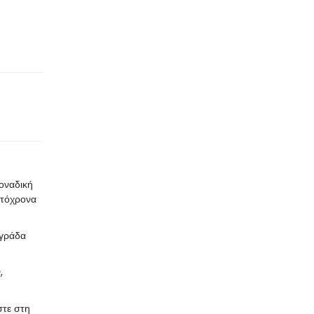
μοναδική
υτόχρονα
αγράδα
,
στε στη