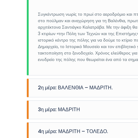
Συγκέντρωση νωρίς το πρωί στο αεροδρόμιο και πτ
στο πούλμαν και αναχώρηση για τη Βαλένθια, πρωτ
αρχιτέκτονα Σαντιάγκο Καλατράβα. Με την άφιξη θ
3 κτιρίων «την Πόλη των Τεχνών και της Επιστήμης
ιστορικό κέντρο της πόλης για να δούμε το κτίριο π
Δημαρχείο, το Ιστορικό Μουσείο και τον επιβλητικ
τακτοποίηση στο ξενοδοχείο. Χρόνος ελεύθερος για
ενυδρείο της πόλης που θεωρείται ένα από τα σημ
2η μέρα: ΒΑΛΕΝΘΙΑ – ΜΑΔΡΙΤΗ.
Πρωινό μπουφέ στο ξενοδοχείο. Αναχώρηση για την
3η μέρα: ΜΑΔΡΙΤΗ
Ιβηρικής Χερσονήσου, σε υψόμετρο 667 μ. πάνω απ
Άφιξη νωρίς το απόγευμα, μεταφορά και τακτοποίησ
Διανυκτέρευση.
Πρωινό μπουφέ στο ξενοδοχείο. Στην πρωινή πανορ
4η μέρα: ΜΑΔΡΙΤΗ – ΤΟΛΕΔΟ.
Μαδρίτη. Θα δούμε την μεσαιωνική πλατεία “Πλάθα 