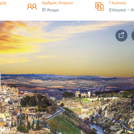
μής
Αριθμός Ατόμων
Γλώσσες
10 Άτομα
Ελληνικά - Α