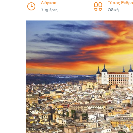
Διάρκεια
Τύπος Εκδρο
7 ημέρες
Οδική