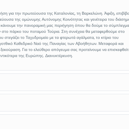
ήση για την πρωτεύουσα της Καταλονίας, τη Βαρκελώνη. Άφιξη, επιβίβ
εύουσα της ομώνυμης Αυτόνομης Κοινότητας και γενέτειρα του διάσημ
α κάνουμε την πανοραμική μας περιήγηση όπου θα δούμε το σύμπλεγμ
» στο πάρκο του ποταμού Τούρια. Στη συνέχεια θα μεταφερθούμε στο
ου στεγάζει το Ταχυδρομείο με τα φτερωτά αγάλματα, το κτίριο του
ό γοτθικό Καθεδρικό Ναό της Παναγίας των Αβοήθητων. Μεταφορά και
 ξεκούραση. Για το ελεύθερο απόγευμα σας προτείνουμε να επισκεφθείτ
αντικότερα της Ευρώπης. Διανυκτέρευση.
 πρωτεύουσα της Ισπανίας τη Μαδρίτη, που είναι χτισμένη στο κέντρο 
ό την επιφάνεια της θάλασσας, στις όχθες του ποταμού Μανθανάρες.
η στο ξενοδοχείο. Χρόνος ελεύθερος για μια πρώτη γνωριμία με την πό
αμική ξενάγηση θα δούμε τα αναρίθμητα αξιοθέατα που “στολίζουν” τη
Μαγιόρ”, την Πουέρτα δελ Σολ (την πόρτα του ήλιου) που είναι το