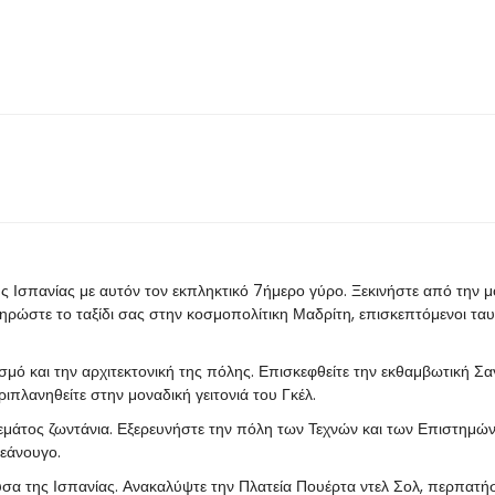
ης Ισπανίας με αυτόν τον εκπληκτικό 7ήμερο γύρο. Ξεκινήστε από την 
ληρώστε το ταξίδι σας στην κοσμοπολίτικη Μαδρίτη, επισκεπτόμενοι τα
σμό και την αρχιτεκτονική της πόλης. Επισκεφθείτε την εκθαμβωτική Σ
ριπλανηθείτε στην μοναδική γειτονιά του Γκέλ.
εμάτος ζωντάνια. Εξερευνήστε την πόλη των Τεχνών και των Επιστημών
κεάνουγο.
ουσα της Ισπανίας. Ανακαλύψτε την Πλατεία Πουέρτα ντελ Σολ, περπατή