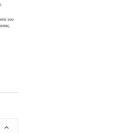
,
 από τον
ανίας.