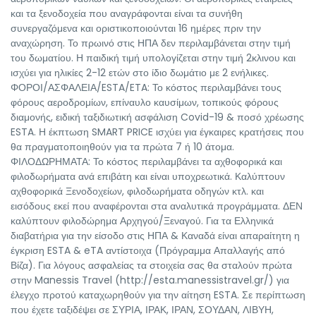
και τα ξενοδοχεία που αναγράφονται είναι τα συνήθη
συνεργαζόμενα και οριστικοποιούνται 16 ημέρες πριν την
αναχώρηση. Το πρωινό στις ΗΠΑ δεν περιλαμβάνεται στην τιμή
του δωματίου. Η παιδική τιμή υπολογίζεται στην τιμή 2κλινου και
ισχύει για ηλικίες 2-12 ετών στο ίδιο δωμάτιο με 2 ενήλικες.
ΦΟΡΟΙ/ΑΣΦΑΛΕΙΑ/ESTA/ETA: Το κόστος περιλαμβάνει τους
φόρους αεροδρομίων, επίναυλο καυσίμων, τοπικούς φόρους
διαμονής, ειδική ταξιδιωτική ασφάλιση Covid-19 & ποσό χρέωσης
ESTA. Η έκπτωση SMART PRICE ισχύει για έγκαιρες κρατήσεις που
θα πραγματοποιηθούν για τα πρώτα 7 ή 10 άτομα.
ΦΙΛΟΔΩΡΗΜΑΤΑ: Το κόστος περιλαμβάνει τα αχθοφορικά και
φιλοδωρήματα ανά επιβάτη και είναι υποχρεωτικά. Καλύπτουν
αχθοφορικά Ξενοδοχείων, φιλοδωρήματα οδηγών κτλ. και
εισόδους εκεί που αναφέρονται στα αναλυτικά προγράμματα. ΔΕΝ
καλύπτουν φιλοδώρημα Αρχηγού/Ξεναγού. Για τα Ελληνικά
διαβατήρια για την είσοδο στις ΗΠΑ & Καναδά είναι απαραίτητη η
έγκριση ESTA & eTA αντίστοιχα (Πρόγραμμα Απαλλαγής από
Βίζα). Για λόγους ασφαλείας τα στοιχεία σας θα σταλούν πρώτα
στην Manessis Travel (http://esta.manessistravel.gr/) για
έλεγχο προτού καταχωρηθούν για την αίτηση ESTA. Σε περίπτωση
που έχετε ταξιδέψει σε ΣΥΡΙΑ, ΙΡΑΚ, ΙΡΑΝ, ΣΟΥΔΑΝ, ΛΙΒΥΗ,