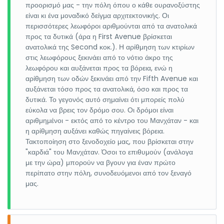
προορισμό μας - την πόλη όπου ο κάθε ουρανοξύστης
είναι κι ένα μοναδικό δείγμα αρχιτεκτονικής. Οι
περισσότερες λεωφόροι αριθμούνται από τα ανατολικά
προς τα δυτικά (άρα η First Avenue βρίσκεται
ανατολικά της Second κοκ.). Η αρίθμηση των κτιρίων
στις λεωφόρους ξεκινάει από το νότιο άκρο της
λεωφόρου και αυξάνεται προς τα βόρεια, ενώ η
αρίθμηση των οδών ξεκινάει από την Fifth Avenue και
αυξάνεται τόσο προς τα ανατολικά, όσο και προς τα
δυτικά. Το γεγονός αυτό σημαίνει ότι μπορείς πολύ
εύκολα να βρεις τον δρόμο σου. Οι δρόμοι είναι
αριθμημένοι - εκτός από το κέντρο του Μανχάταν - και
η αρίθμηση αυξάνει καθώς πηγαίνεις βόρεια.
Τακτοποίηση στο ξενοδοχείο μας, που βρίσκεται στην
"καρδιά" του Μανχάταν. Όσοι το επιθυμούν (ανάλογα
με την ώρα) μπορούν να βγουν για έναν πρώτο
περίπατο στην πόλη, συνοδευόμενοι από τον ξεναγό
μας.