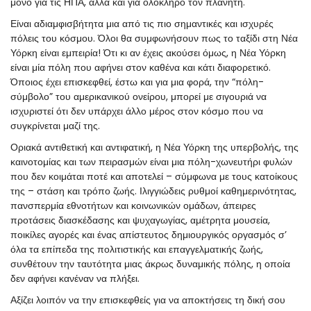
μόνο για τις ΗΠΑ, αλλά και για ολόκληρο τον πλανήτη.
Είναι αδιαμφισβήτητα μια από τις πιο σημαντικές και ισχυρές
πόλεις του κόσμου. Όλοι θα συμφωνήσουν πως το ταξίδι στη Νέα
Υόρκη είναι εμπειρία! Ότι κι αν έχεις ακούσει όμως, η Νέα Υόρκη
είναι μία πόλη που αφήνει στον καθένα και κάτι διαφορετικό.
Όποιος έχει επισκεφθεί, έστω και για μια φορά, την “πόλη-
σύμβολο” του αμερικανικού ονείρου, μπορεί με σιγουριά να
ισχυριστεί ότι δεν υπάρχει άλλο μέρος στον κόσμο που να
συγκρίνεται μαζί της.
Οριακά αντιθετική και αντιφατική, η Νέα Υόρκη της υπερβολής, της
καινοτομίας και των πειρασμών είναι μια πόλη-χωνευτήρι φυλών
που δεν κοιμάται ποτέ και αποτελεί – σύμφωνα με τους κατοίκους
της – στάση και τρόπο ζωής. Ιλιγγιώδεις ρυθμοί καθημερινότητας,
πανσπερμία εθνοτήτων και κοινωνικών ομάδων, άπειρες
προτάσεις διασκέδασης και ψυχαγωγίας, αμέτρητα μουσεία,
ποικίλες αγορές και ένας απίστευτος δημιουργικός οργασμός σ’
όλα τα επίπεδα της πολιτιστικής και επαγγελματικής ζωής,
συνθέτουν την ταυτότητα μιας άκρως δυναμικής πόλης, η οποία
δεν αφήνει κανέναν να πλήξει.
Αξίζει λοιπόν να την επισκεφθείς για να αποκτήσεις τη δική σου