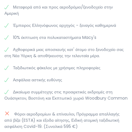
Ελληνορωμαϊκής, Μεσαιωνικής, Ισλαμικής, Ασιατικής και
αεροδρόμιο και πτήση για την Αθήνα, όπου φθάνουμε
και των τραίνων. Το κτίριο έχει ατσάλινο σκελετό,
Μεταφορά από και προς αεροδρόμιο/ξενοδοχείο στην
σύγχρονης τέχνης, καθώς και φωτογραφιών, μουσικών
την επόμενη μέρα.
καλυμμένο με γρανίτη και μάρμαρο.
Αμερική
οργάνων ενδυμάτων, όπλων και πανοπλιών.
Προχωρούμε προς το Ροκφέλερ Σέντερ, ένα
Έμπειρος Ελληνόφωνος αρχηγός - ξεναγός καθημερινά
συγκρότημα 19 κτιρίων. Είναι ένα από τα μεγαλύτερα
ιδιωτικά συγκροτήματα του είδους του στον κόσμο, με
10% έκπτωση στα πολυκαταστήματα Macy's
καταστήματα, εστιατόρια και στο κέντρο, σε έναν από
τους ουρανοξύστες, το Παρατηρητήριο με την
Αχθοφορικά μιας αποσκευής κατ' άτομο στο ξενοδοχείο σας
εκπληκτική θέα, που ονομάζεται Top of the Rock.
στη Νέα Υόρκη & αποθήκευσης την τελευταία μέρα.
Ολοκληρώνουμε την ξενάγησή μας στην Μπρόντγουεϊ,
την "καρδιά" των θεάτρων. Η Μπρόντγουεϊ είναι μια
Ταξιδιωτικός φάκελος με χρήσιμες πληροφορίες
μεγάλη λεωφόρος που διατρέχει όλο το Μανχάταν και
έχει δανείσει το όνομά της σε πολλές θεαματικές
Ασφάλεια αστικής ευθύνης
μουσικές παραγωγές. Για το βράδυ ακολουθήστε τις
προτάσεις του ξεναγού σας.
Δικαίωμα συμμέτοχης στις προαιρετικές εκδρομές στη
Ουάσιγκτον, Βοστόνη και Εκπτωτικό χωριό Woodbury Common
Φόροι αεροδρομίων & επίναυλοι, Πρόγραμμα απαλλαγής
από βίζα (ESTA) και έξοδα αίτησης, Ειδική ατομική ταξιδιωτική
ασφάλιση Covid-19. (Συνολικά 595 €)