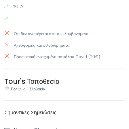
προτείνουμε έναν περίπατο στα πεζοδρομημένα τμήματα της
Φ.Π.Α
Διανυκτέρευση .
παλιάς πόλης, μια επίσκεψη στο υπερσύγχρονο εμπορικό κέντρο
Centrum
, ή
για
έναν καφέ στα ατμοσφαιρικά καφενεία της πόλης.
Ότι δεν αναφέρεται στα περιλαμβανόμενα.
Αχθοφορικά και φιλοδωρήματα.
Προαιρετική ενισχυμένη ασφάλεια Covid (20€).
Tour's Τοποθεσία
Πολωνία - Σλοβακία
Σημαντικές Σημειώσεις