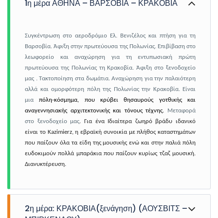
1η μέρα ΑΘΗΝΑ – ΒΑΡΣΟΒΙΑ – ΚΡΑΚΟΒΙΑ
Συγκέντρωση στο αεροδρόμιο Ελ. Βενιζέλος και πτήση για τη
Βαρσοβία. Άφιξη στην πρωτεύουσα της Πολωνίας. Επιβίβαση στο
λεωφορείο και αναχώρηση για τη εντυπωσιακή πρώτη
πρωτεύουσα της Πολωνίας τη Κρακοβία. Άφιξη στο ξενοδοχείο
μας . Τακτοποίηση στα δωμάτια. Αναχώρηση για την παλαιότερη
αλλά και ομορφότερη πόλη της Πολωνίας την Κρακοβία. Είναι
μια
πόλη-κόσμημα, που κρύβει θησαυρούς γοτθικής και
αναγεννησιακής αρχιτεκτονικής και τόνους τέχνης.
Μεταφορά
στο ξενοδοχείο μας
. Για ένα Ιδιαίτερα ζωηρό βράδυ ιδανικό
είναι το Kazimierz, η εβραϊκή συνοικία με πλήθος καταστημάτων
που παίζουν όλα τα είδη της μουσικής ενώ και στην παλιά πόλη
ευδοκιμούν πολλά μπαράκια που παίζουν κυρίως τζαζ μουσική.
Διανυκτέρευση.
2η μέρα: ΚΡΑΚΟΒΙΑ(ξενάγηση) (ΑΟΥΣΒΙΤΣ –