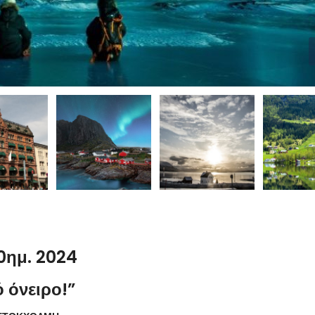
0ημ. 2024
ό όνειρο!”