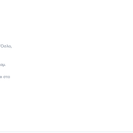
 Όσλο,
αμ.
αι στο